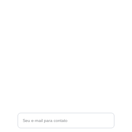
Serviços
Orçamento On Line Clique
Guincho 24h para carros, motos e caminhões.
CONTATO
chamochego24horas@gmail.com
(11) 97562-6502
SUPORTE
Digite seu e-mail aqui