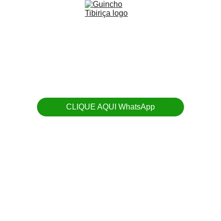
Serviços de Guincho
CLIQUE AQUI WhatsApp
Oferecemos guincho 24 horas para carros, 
motos, vans, caminhões e equipamentos com 
segurança