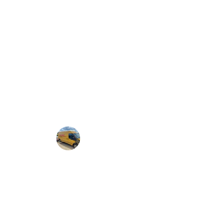
★★★★★
A equipe foi muito profissional e cuidou do me
Serviço rápido e eficiente, realmente 24 horas
satisfeito com o atendimento.
Maria Souza
Rio Claro