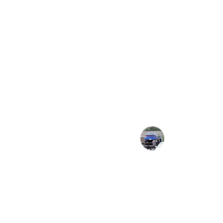
serviços de guincho.
★★★★★
u carro com atenção. 
O atendimento foi exce
 como prometido. Estou 
Recomendo!
Carlos Silva
São Paulo