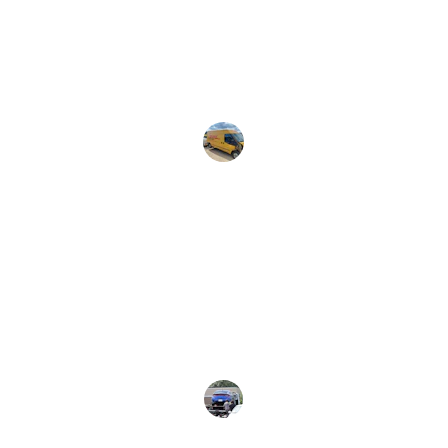
Serviço rápido e eficiente, realmente 
24 horas como prometido. Estou 
satisfeito com o atendimento.
Maria Souza
Rio Claro
★★★★★
O atendimento foi excelente e o 
guincho chegou rapidamente. 
Recomendo!
Carlos Silva